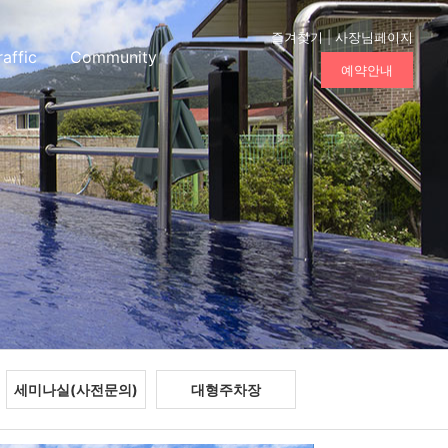
즐겨찾기
|
사장님페이지
raffic
Community
예약안내
세미나실(사전문의)
대형주차장