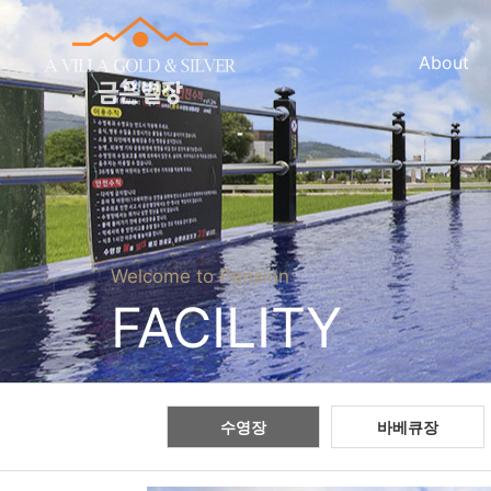
About
Welcome to Pension
FACILITY
수영장
바베큐장