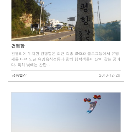
건평항
건평리에 위치한 건평항은 최근 각종 SNS와 블로그등에서 유명
세를 타며 인근 유명음식점등과 함께 행락객들이 많이 찾는 곳이
다. 특히 낮에는 찬란…
금둥별장
2016-12-29