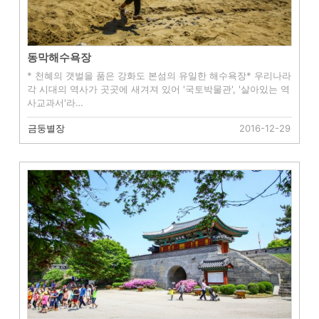
동막해수욕장
* 천혜의 갯벌을 품은 강화도 본섬의 유일한 해수욕장* 우리나라
각 시대의 역사가 곳곳에 새겨져 있어 '국토박물관', '살아있는 역
사교과서'라…
금둥별장
2016-12-29