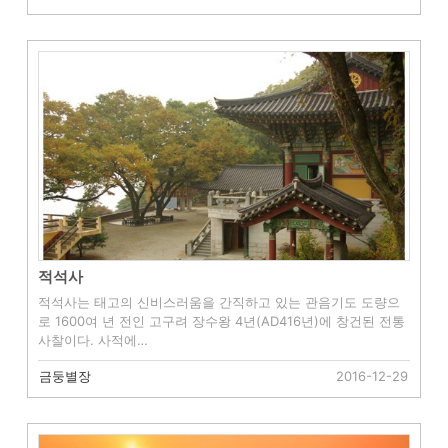
적석사
적석사는 태고의 신비스러움을 간직하고 있는 관음기도 도량으
로 1600여 년 전인 고구려 장수왕 4년(AD416년)에 창건된 전통
사찰이다. 사적에…
금둥별장
2016-12-29