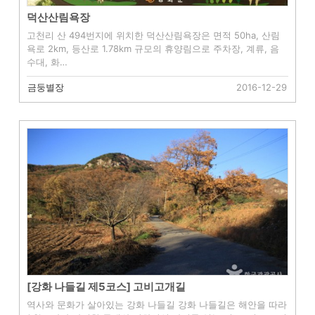
덕산산림욕장
고천리 산 494번지에 위치한 덕산산림욕장은 면적 50ha, 산림
욕로 2km, 등산로 1.78km 규모의 휴양림으로 주차장, 계류, 음
수대, 화…
금둥별장
2016-12-29
[강화 나들길 제5코스] 고비고개길
역사와 문화가 살아있는 강화 나들길 강화 나들길은 해안을 따라