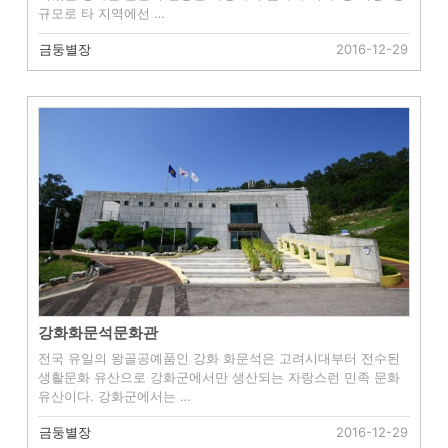
규모로 타 지역에선 …
금둥별장
2016-12-29
강화화문석문화관
전국 유일의 왕골공예품인 강화 화문석은 고려시대부터 전수된
생활문화 유산으로 강화군에서만 생산되는 자랑스런 민족 문화
유산이다. 강화군에서는 …
금둥별장
2016-12-29