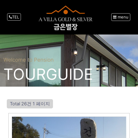
TEL
menu
Welcome to Pension
TOURGUIDE
Total 26건
1 페이지