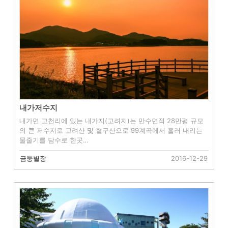
내가저수지
내가면 고천리에 있는 내가지(고려지)는 만수면적 28만평 규모
의 큰 저수지로 고려산 및 혈구산으로 99계곡에서 흘러 내리는
물줄기를 담수로 한곳…
금둥별장
2016-12-29