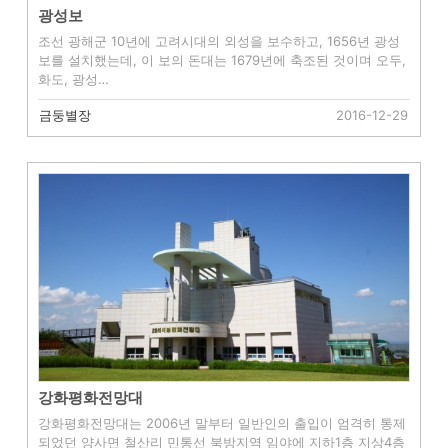
광성보
조선 광해군 10년에 고려시대의 외성을 보수하고, 1656년 광성
보를 설치했는데, 이 보의 돈대는 1679년에 축조된 것이며 오두,
화도, 광성…
금둥별장
2016-12-29
강화평화전망대
강화평화전망대는 2006년 말부터 일반인의 출입이 엄격히 통제
되었던 양사면 철산리 민통선 북방지역 임야에 지하1층 지상4층